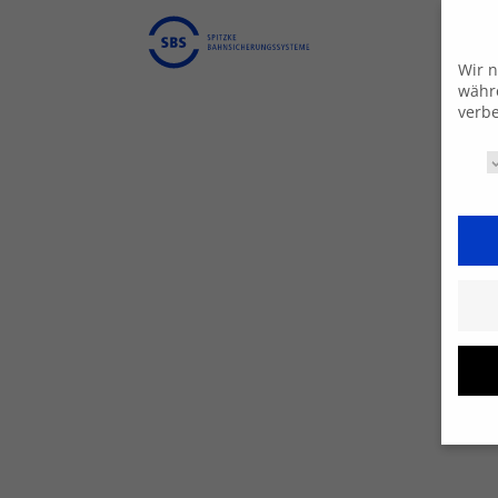
Wir n
währe
verbe
Daten
Hier 