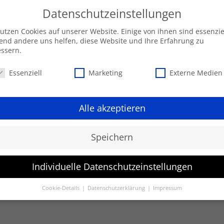
Datenschutzeinstellungen
Über uns
Geschäftsfelder
Innova
utzen Cookies auf unserer Website. Einige von ihnen sind essenziel
nd andere uns helfen, diese Website und Ihre Erfahrung zu
ssern.
schutzeinstellungen
Essenziell
Marketing
Externe Medien
Alle akzeptieren
Speichern
Individuelle Datenschutzeinstellungen
Cookie-Details
Datenschutzerklärung
Impressum
Datenschutzeinstellungen
finden Sie eine Übersicht über alle verwendeten Cookies. Sie könn